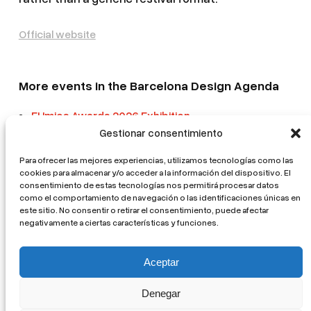
Official website
More events in the Barcelona Design Agenda
EUmies Awards 2026 Exhibition
Gestionar consentimiento
IX Urban Sketchers Meetup in Barcelona 2026
Para ofrecer las mejores experiencias, utilizamos tecnologías como las
Reading Pavilion | Open doors for Sant Jordi
cookies para almacenar y/o acceder a la información del dispositivo. El
consentimiento de estas tecnologías nos permitirá procesar datos
Nenúfars. Water Lilies in the Barcelona Pavilion + La
como el comportamiento de navegación o las identificaciones únicas en
Padrina i les pertinences de la domesticitat
este sitio. No consentir o retirar el consentimiento, puede afectar
negativamente a ciertas características y funciones.
The Grid Photo Project
Aceptar
Denegar
©+CC / Cercle del Design 2026 –
Privacitat /