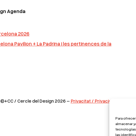
sign Agenda
arcelona 2026
elona Pavilion + La Padrina i les pertinences de la
©+CC / Cercle del Design 2026 –
Privacitat / Privacidad / Privacy
Para ofrecer
almacenar y/
tecnologías
las identifi