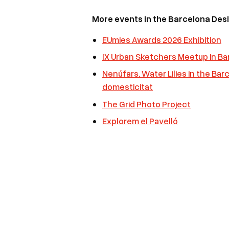
More events in the Barcelona De
EUmies Awards 2026 Exhibition
IX Urban Sketchers Meetup in B
Nenúfars. Water Lilies in the Barc
domesticitat
The Grid Photo Project
Explorem el Pavelló