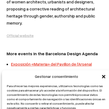
of women architects, urbanists and designers,
proposing a corrective reading of architectural
heritage through gender, authorship and public
memory.
Official website
More events in the Barcelona Design Agenda
Exposición «Materia» del Pavillon de l’Arsenal
Seminario | Arquitectura frugal: recursos,
Gestionar consentimiento
transmisión de los saberes hacer, prácticas
actuales y futuras. Diálogo franco-español
Para ofrecer las mejores experiencias, utilizamos tecnologías como las
cookies para almacenar y/o acceder a la información del dispositivo. El
Mostra d’Arquitectura Catalana. L’ofici mutant
consentimiento de estas tecnologías nos permitirá procesar datos
como el comportamiento de navegación o las identificaciones únicas en
La volta catalana. From tradition to innovation
este sitio. No consentir o retirar el consentimiento, puede afectar
negativamente a ciertas características y funciones.