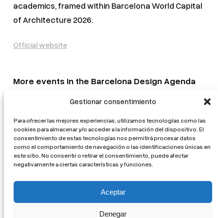
academics, framed within Barcelona World Capital
of Architecture 2026.
Official website
More events in the Barcelona Design Agenda
Gestionar consentimiento
Mostra d’Arquitectura Catalana. L’ofici mutant
La volta catalana. From tradition to innovation
Para ofrecer las mejores experiencias, utilizamos tecnologías como las
cookies para almacenar y/o acceder a la información del dispositivo. El
Healing Architectures
consentimiento de estas tecnologías nos permitirá procesar datos
como el comportamiento de navegación o las identificaciones únicas en
EUmies Awards 2026 Exhibition
este sitio. No consentir o retirar el consentimiento, puede afectar
negativamente a ciertas características y funciones.
Matter Matters. Designing with the world
Aceptar
Denegar
©+CC / Cercle del Design 2026 –
Privacitat /