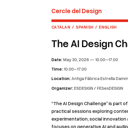
Cercle del Design
CATALAN
/
SPANISH
/
ENGLISH
The AI Design Ch
Date:
May 30, 2026 — 10.00–17.00
Time:
10.00–17.00
Location:
Antiga Fàbrica Estrella Damm
Organizer:
ESDESIGN / FESesDESIGN
“The AI Design Challenge” is part
practical sessions exploring cont
experimentation, social innovation 
focuses on generative AI and audiovi