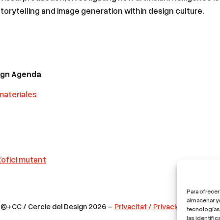
torytelling and image generation within design culture.
sign Agenda
materiales
’ofici mutant
Para ofrecer
almacenar y/
©+CC / Cercle del Design 2026 –
Privacitat / Privacidad / Privacy
tecnologías
las identifi