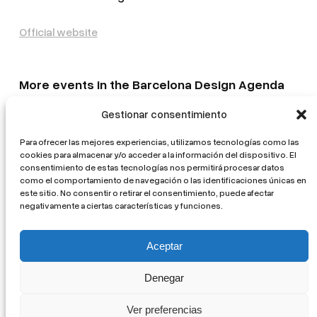
Official website
More events in the Barcelona Design Agenda
Gestionar consentimiento
The Most Beautiful Swiss Books 2025
Elisava x CMA26: Are there other worlds to come?
Para ofrecer las mejores experiencias, utilizamos tecnologías como las
cookies para almacenar y/o acceder a la información del dispositivo. El
Mostra d’Arquitectura Catalana. L’ofici mutant
consentimiento de estas tecnologías nos permitirá procesar datos
como el comportamiento de navegación o las identificaciones únicas en
La volta catalana. From tradition to innovation
este sitio. No consentir o retirar el consentimiento, puede afectar
negativamente a ciertas características y funciones.
Healing Architectures
Aceptar
Denegar
©+CC / Cercle del Design 2026 –
Privacitat /
Privacidad / Privacy
Ver preferencias