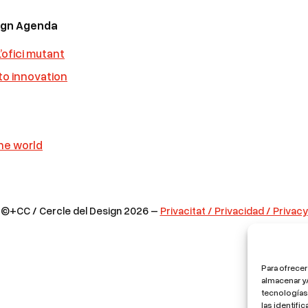
sign Agenda
’ofici mutant
 to innovation
he world
©+CC / Cercle del Design 2026 –
Privacitat / Privacidad / Privacy
Para ofrecer
almacenar y/
tecnologías
las identifi