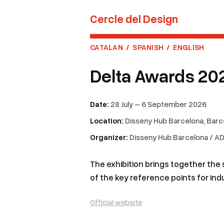
Cercle del Design
CATALAN
/
SPANISH
/
ENGLISH
Delta Awards 20
Date:
28 July – 6 September 2026
Location:
Disseny Hub Barcelona, Barc
Organizer:
Disseny Hub Barcelona / A
The exhibition brings together the
of the key reference points for ind
Official website