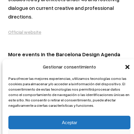
dialogue on current creative and professional
directions.
Official website
More events in the Barcelona Design Agenda
Gestionar consentimiento
La volta catalana. From tradition to innovation
Festa d’Arquitectura — Taller d’Urbanisme
Para ofrecer las mejores experiencias, utilizamos tecnologías como las
cookies para almacenar y/o acceder a la información del dispositivo. El
Guided visits to the Recinte Mundet
consentimiento de estas tecnologías nos permitirá procesar datos
como el comportamiento de navegación o las identificaciones únicas en
Mostra d’Arquitectura Catalana. L’ofici mutant
este sitio. No consentir o retirar el consentimiento, puede afectar
negativamente a ciertas características y funciones.
Healing Architectures
Aceptar