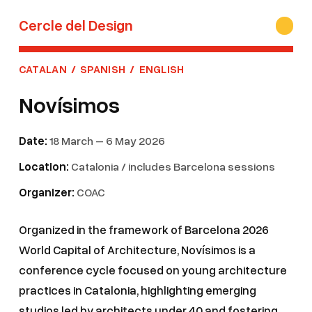
Cercle del Design
CATALAN
/
SPANISH
/
ENGLISH
Novísimos
Date:
18 March – 6 May 2026
Location:
Catalonia / includes Barcelona sessions
Organizer:
COAC
Organized in the framework of Barcelona 2026
World Capital of Architecture, Novísimos is a
conference cycle focused on young architecture
practices in Catalonia, highlighting emerging
studios led by architects under 40 and fostering