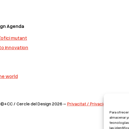
sign Agenda
’ofici mutant
 to innovation
he world
©+CC / Cercle del Design 2026 –
Privacitat / Privacidad / Privacy
Para ofrecer
almacenar y/
tecnologías
las identifi