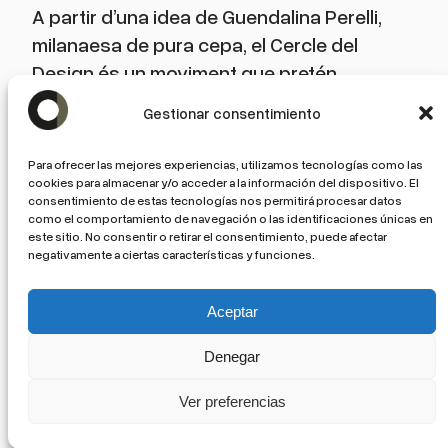
A partir d’una idea de Guendalina Perelli,
milanaesa de pura cepa, el Cercle del
Design és un moviment que pretén
construir el futur del disseny a Barcelona.
Gestionar consentimiento
Teixint relacions, recuperant el pes
específic de l’humà i l’analògic, sense la
Para ofrecer las mejores experiencias, utilizamos tecnologías como las
mediació d’una pantalla. Habitant una
cookies para almacenar y/o acceder a la información del dispositivo. El
consentimiento de estas tecnologías nos permitirá procesar datos
experiència real.
como el comportamiento de navegación o las identificaciones únicas en
este sitio. No consentir o retirar el consentimiento, puede afectar
negativamente a ciertas características y funciones.
Agenda
Cercle del Design
Aceptar
©+CC / Cercle del Design 2026 –
Privacitat /
Denegar
Privacidad / Privacy
Ver preferencias